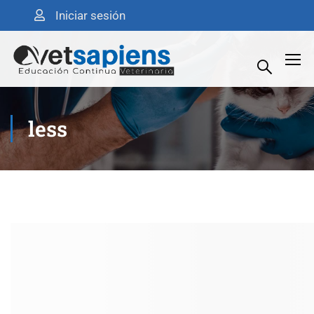
Iniciar sesión
less