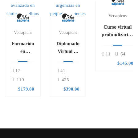
Vetsapiens
Curso virtual
Vetsapiens
Vetsapiens
profundización
en
Formación
Diplomado
reproducción
en
Virtual en
11
64
bovina
enfermería
medicina y
$145.00
veterinaria
urgencias
17
41
avanzada
en
119
425
en caninos
pequeñas
$179.00
$390.00
y felinos
especies