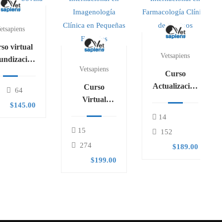
etsapiens
so virtual
Vetsapiens
undización
Vetsapiens
en
Curso
roducción
Actualización
Curso
64
bovina
Internacional
Virtual
$145.00
en
Formación
14
Farmacología
Internacional
15
152
Clínica de
en
274
$189.00
Equinos
Imagenología
$199.00
Clínica en
Pequeñas
Especies