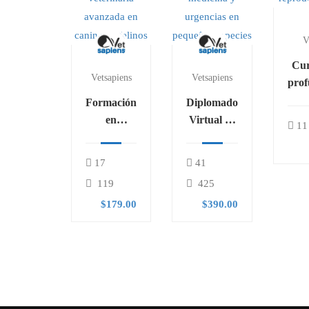
V
Cur
Vetsapiens
Vetsapiens
prof
Formación
Diplomado
rep
en
Virtual en
11
enfermería
medicina y
veterinaria
urgencias
17
41
avanzada
en
119
425
en caninos
pequeñas
$179.00
$390.00
y felinos
especies