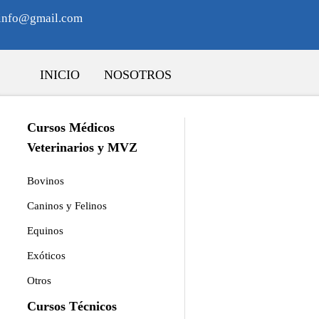
sinfo@gmail.com
INICIO
NOSOTROS
Cursos Médicos
Veterinarios y MVZ
Bovinos
Caninos y Felinos
Equinos
Exóticos
erapia equina
Otros
apoyo profesional para alcanzar su máximo rendimiento sin poner
Cursos Técnicos