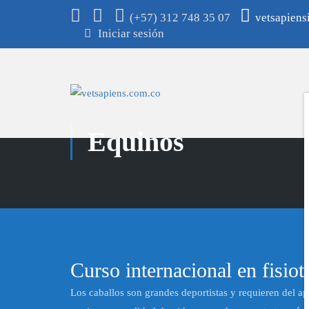
(+57) 312 748 35 07
vetsapien
Iniciar sesión
Equinos
Curso internacional en fisiot
Los caballos son grandes deportistas y requieren del 