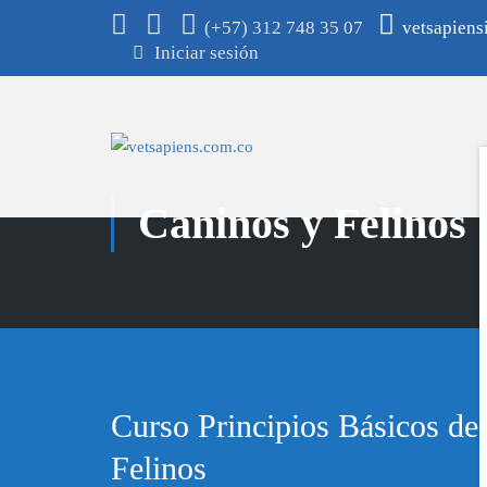
(+57) 312 748 35 07
vetsapien
Iniciar sesión
Caninos y Felinos
Curso Principios Básicos de
Felinos