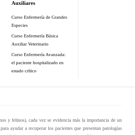
Auxiliares
s y felinos), cada vez se evidencia más la importancia de un
ra ayudar a recuperar los pacientes que presentan patologías
Curso Enfermería de Grandes
Especies
Curso Enfermería Básica
Auxiliar Veterinario
Curso Enfermería Avanzada:
el paciente hospitalizado en
estado crítico
nos y felinos), cada vez se evidencia más la importancia de un
para ayudar a recuperar los pacientes que presentan patologías