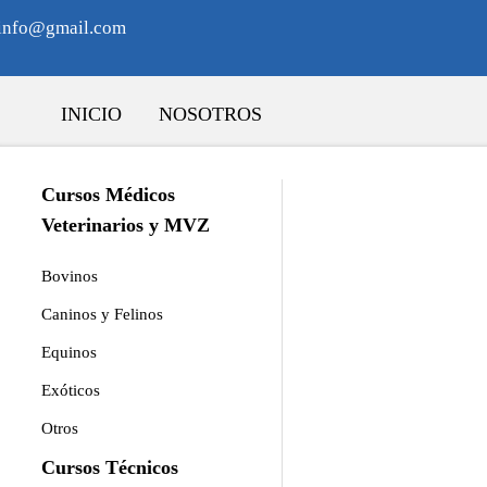
sinfo@gmail.com
INICIO
NOSOTROS
Cursos Médicos
Veterinarios y MVZ
Bovinos
Caninos y Felinos
Equinos
Exóticos
 Medicina Interna en Caninos y
Otros
Cursos Técnicos