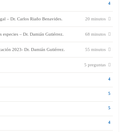
4
gal – Dr. Carlos Riaño Benavides.
20 minutos
s especies – Dr. Damián Gutiérrez.
68 minutos
lización 2023- Dr. Damián Gutiérrez.
55 minutos
5 preguntas
4
5
5
4