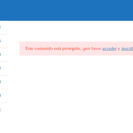
sinfo@gmail.com
2
INICIO
NOSOTROS
5
Este contenido está protegido, ¡por favor
acceder
y
inscri
Cursos Médicos
3
Veterinarios y MVZ
3
Bovinos
4
Caninos y Felinos
4
Equinos
Exóticos
Otros
Cursos Técnicos