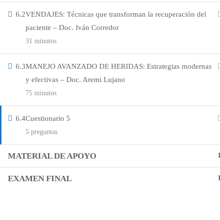
Aula Vitual
6.2
VENDAJES: Técnicas que transforman la recuperación del
paciente – Doc. Iván Corredor
Cursos
31 minutos
Eventos
6.3
MANEJO AVANZADO DE HERIDAS: Estrategias modernas
y efectivas – Doc. Aremi Lujano
Ayuda y soporte
75 minutos
Whatshapp
6.4
Cuestionario 5
5 preguntas
Correo Electrónico
MATERIAL DE APOYO
EXAMEN FINAL
Copyright © 2023 • Vetsapiens.co • Diseñado por jga
Políticas de priv