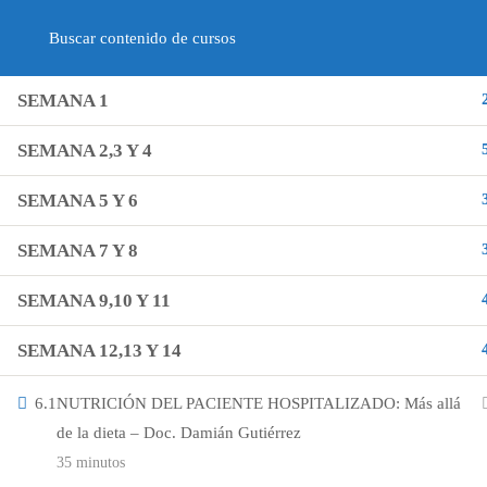
(+57) 312 748 35 07
vetsapien
Iniciar sesión
SEMANA 1
(+57) 312 748 35 07
SEMANA 2,3 Y 4
Medellín - Colombia
SEMANA 5 Y 6
vetsapiensinfo@gmail.com
SEMANA 7 Y 8
SEMANA 9,10 Y 11
Institución
SEMANA 12,13 Y 14
Acerca de nosotros
6.1
NUTRICIÓN DEL PACIENTE HOSPITALIZADO: Más allá
de la dieta – Doc. Damián Gutiérrez
Contacto
35 minutos